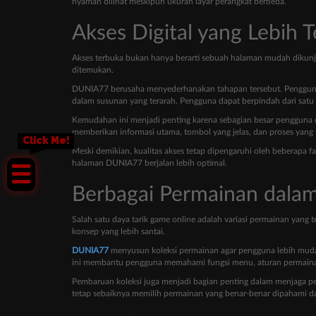
nyaman dilihat meskipun ukuran layar perangkat berbeda.
Akses Digital yang Lebih 
Akses terbuka bukan hanya berarti sebuah halaman mudah dikunju
ditemukan.
DUNIA77 berusaha menyederhanakan tahapan tersebut. Pengguna 
dalam susunan yang terarah. Pengguna dapat berpindah dari satu k
Kemudahan ini menjadi penting karena sebagian besar pengguna
memberikan informasi utama, tombol yang jelas, dan proses yan
Click Me!
Meski demikian, kualitas akses tetap dipengaruhi oleh beberapa fa
halaman DUNIA77 berjalan lebih optimal.
Berbagai Permainan dalam
Salah satu daya tarik game online adalah variasi permainan yang 
konsep yang lebih santai.
DUNIA77
menyusun koleksi permainan agar pengguna lebih mudah
ini membantu pengguna memahami fungsi menu, aturan permainan, 
Pembaruan koleksi juga menjadi bagian penting dalam menjaga 
tetap sebaiknya memilih permainan yang benar-benar dipahami da