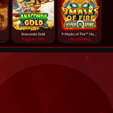
Anaconda Gold
9 Masks of Fire™ HyperSpins™
Pragmatic Play
MicroGaming