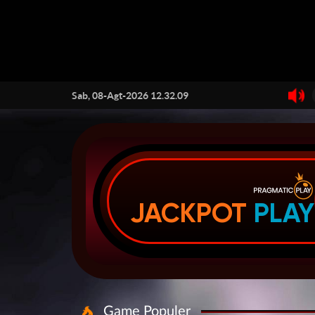
Sab, 08-Agt-2026 12.32.09
Dunia77 situs slot gacor maxwin hari ini yang sudah terpercaya di dunia bet 
JACKPOT
PLAY
Game Populer