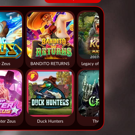
e Zeus
BANDITO RETURNS
Legacy of Kong Maxways
ter Zeus
Duck Hunters
The Crypt