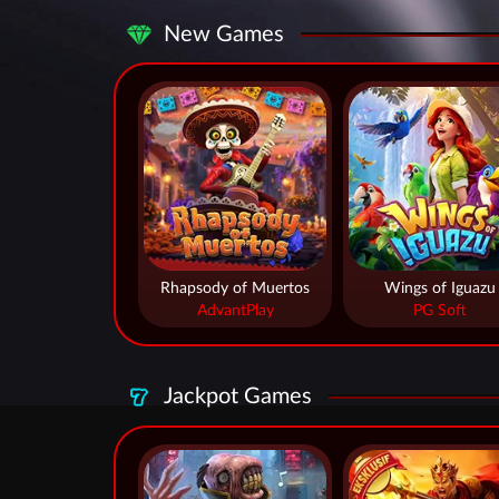
New Games
Rhapsody of Muertos
Wings of Iguazu
AdvantPlay
PG Soft
Jackpot Games