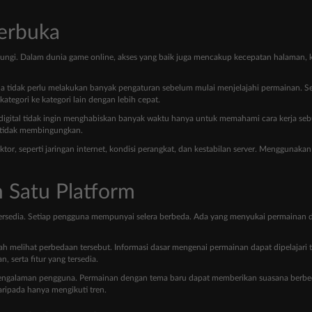
Terbuka
ngi. Dalam dunia game online, akses yang baik juga mencakup kecepatan halaman, ke
tidak perlu melakukan banyak pengaturan sebelum mulai menjelajahi permainan. S
ategori ke kategori lain dengan lebih cepat.
 digital tidak ingin menghabiskan banyak waktu hanya untuk memahami cara kerja 
g tidak membingungkan.
ktor, seperti jaringan internet, kondisi perangkat, dan kestabilan server. Menggunak
 Satu Platform
tersedia. Setiap pengguna mempunyai selera berbeda. Ada yang menyukai permainan den
 melihat perbedaan tersebut. Informasi dasar mengenai permainan dapat dipelajari
serta fitur yang tersedia.
pengalaman pengguna. Permainan dengan tema baru dapat memberikan suasana berbe
ripada hanya mengikuti tren.