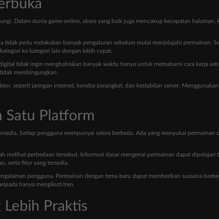
Terbuka
ngi. Dalam dunia game online, akses yang baik juga mencakup kecepatan halaman, ke
tidak perlu melakukan banyak pengaturan sebelum mulai menjelajahi permainan. S
ategori ke kategori lain dengan lebih cepat.
 digital tidak ingin menghabiskan banyak waktu hanya untuk memahami cara kerja 
g tidak membingungkan.
ktor, seperti jaringan internet, kondisi perangkat, dan kestabilan server. Menggunak
 Satu Platform
tersedia. Setiap pengguna mempunyai selera berbeda. Ada yang menyukai permainan den
 melihat perbedaan tersebut. Informasi dasar mengenai permainan dapat dipelajari
serta fitur yang tersedia.
pengalaman pengguna. Permainan dengan tema baru dapat memberikan suasana berbe
ripada hanya mengikuti tren.
Lebih Praktis