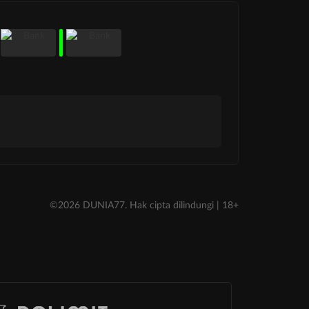
©2026 DUNIA77. Hak cipta dilindungi | 18+