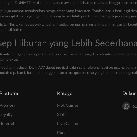
dibangun DUNIA77. Mulai dari halaman awal, pemilihan permainan, hingga akses men
tapi juga mampu memberikan pengalaman yang konsisten. Tombol harus berfungsi denga
enciptakan lingkungan digital yang terasa lebih praktis bagi berbagai jenis penggun
gital. Tentukan batas waktu, pahami setiap permainan, serta hindari mengambil kepu
 hasil tertentu.
 Hiburan yang Lebih Sederhan
lai dengan proses yang rumit. Susunan halaman yang lebih teratur, pilihan permain
ih praktis.
udahan navigasi, DUNIA77 dapat menjadi salah satu referensi bagi pengguna yang 
 mudah dipahami, baik oleh pengguna lama maupun mereka yang baru mulai mengenal
Platform
Kategori
Dukun
Promosi
Hot Games
+6
Loyalty
Slots
Referral
Live Casino
Race