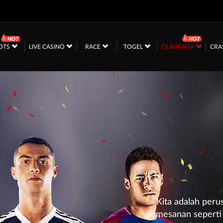
OTS
LIVE CASINO
RACE
TOGEL
OLAHRAGA
CRA
Kita adalah peru
pemesanan seperti 