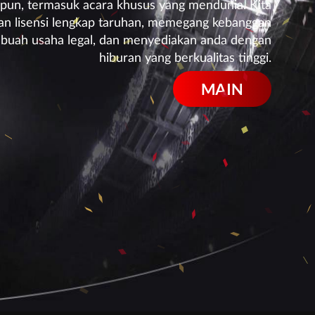
pun, termasuk acara khusus yang mendunia. Kita
an lisensi lengkap taruhan, memegang kebanggan
buah usaha legal, dan menyediakan anda dengan
hiburan yang berkualitas tinggi.
MAIN