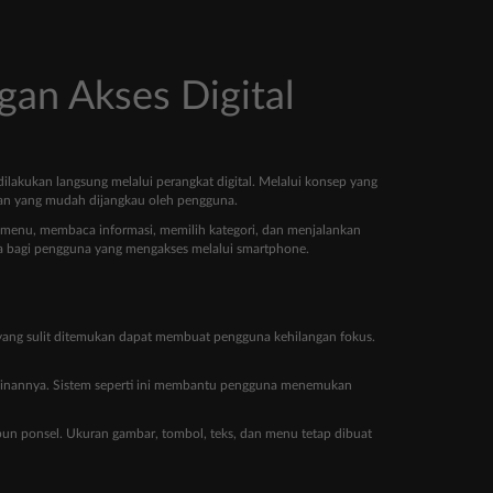
an Akses Digital
akukan langsung melalui perangkat digital. Melalui konsep yang
nan yang mudah dijangkau oleh pengguna.
menu, membaca informasi, memilih kategori, dan menjalankan
nya bagi pengguna yang mengakses melalui smartphone.
yang sulit ditemukan dapat membuat pengguna kehilangan fokus.
rmainannya. Sistem seperti ini membantu pengguna menemukan
pun ponsel. Ukuran gambar, tombol, teks, dan menu tetap dibuat