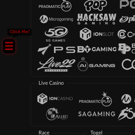
Click Me!
Live Casino
Race
Togel