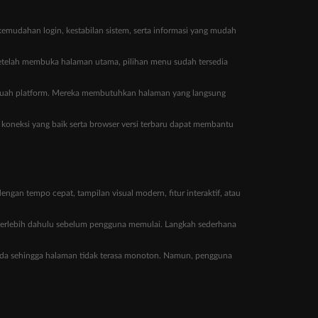
mudahan login, kestabilan sistem, serta informasi yang mudah
etelah membuka halaman utama, pilihan menu sudah tersedia
sebuah platform. Mereka membutuhkan halaman yang langsung
an koneksi yang baik serta browser versi terbaru dapat membantu
gan tempo cepat, tampilan visual modern, fitur interaktif, atau
 terlebih dahulu sebelum pengguna memulai. Langkah sederhana
da sehingga halaman tidak terasa monoton. Namun, pengguna