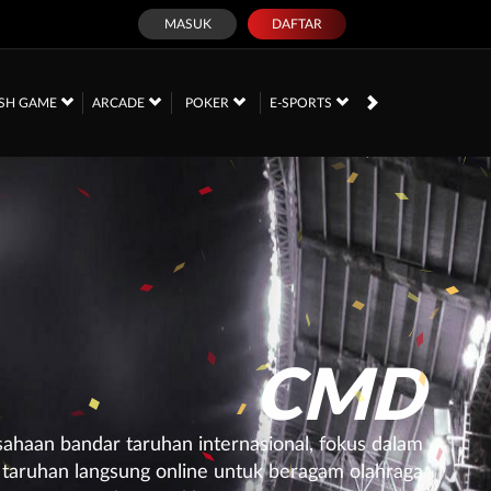
MASUK
DAFTAR
SH GAME
ARCADE
POKER
E-SPORTS
SABUNG AYAM
CMD
sahaan bandar taruhan internasional, fokus dalam
taruhan langsung online untuk beragam olahraga