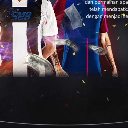
dan permainan apa
telah mendapatk
dengan menjadi se