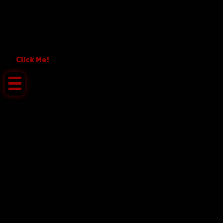
Click Me!