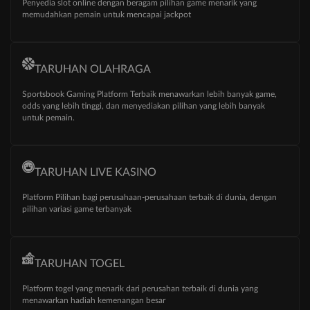
Penyedia slot online dengan beragam pilihan game menarik yang
memudahkan pemain untuk mencapai jackpot
TARUHAN OLAHRAGA
Sportsbook Gaming Platform Terbaik menawarkan lebih banyak game,
odds yang lebih tinggi, dan menyediakan pilihan yang lebih banyak
untuk pemain.
TARUHAN LIVE KASINO
Platform Pilihan bagi perusahaan-perusahaan terbaik di dunia, dengan
pilihan variasi game terbanyak
TARUHAN TOGEL
Platform togel yang menarik dari perusahan terbaik di dunia yang
menawarkan hadiah kemenangan besar