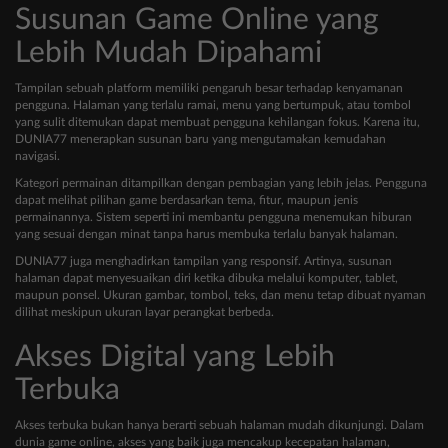
Susunan Game Online yang
Lebih Mudah Dipahami
Tampilan sebuah platform memiliki pengaruh besar terhadap kenyamanan
pengguna. Halaman yang terlalu ramai, menu yang bertumpuk, atau tombol
yang sulit ditemukan dapat membuat pengguna kehilangan fokus. Karena itu,
DUNIA77 menerapkan susunan baru yang mengutamakan kemudahan
navigasi.
Kategori permainan ditampilkan dengan pembagian yang lebih jelas. Pengguna
dapat melihat pilihan game berdasarkan tema, fitur, maupun jenis
permainannya. Sistem seperti ini membantu pengguna menemukan hiburan
yang sesuai dengan minat tanpa harus membuka terlalu banyak halaman.
DUNIA77 juga menghadirkan tampilan yang responsif. Artinya, susunan
halaman dapat menyesuaikan diri ketika dibuka melalui komputer, tablet,
maupun ponsel. Ukuran gambar, tombol, teks, dan menu tetap dibuat nyaman
dilihat meskipun ukuran layar perangkat berbeda.
Akses Digital yang Lebih
Terbuka
Akses terbuka bukan hanya berarti sebuah halaman mudah dikunjungi. Dalam
dunia game online, akses yang baik juga mencakup kecepatan halaman,