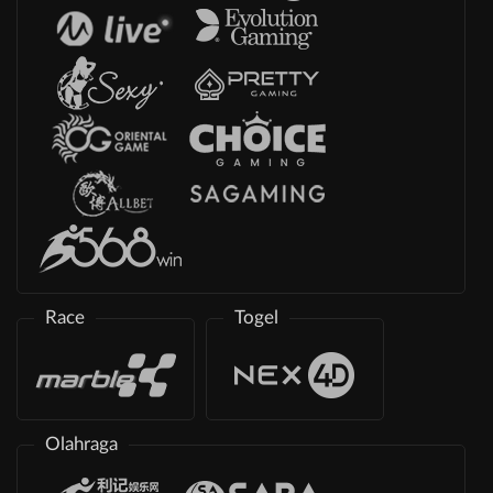
Race
Togel
Olahraga