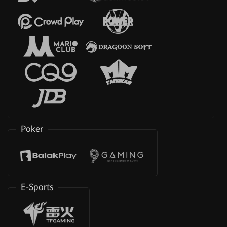
Poker
E-Sports