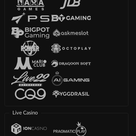
Live Casino