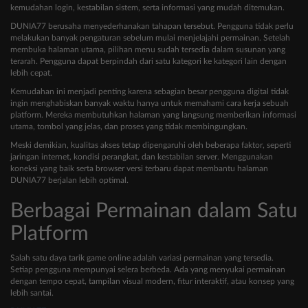
kemudahan login, kestabilan sistem, serta informasi yang mudah ditemukan.
DUNIA77 berusaha menyederhanakan tahapan tersebut. Pengguna tidak perlu
melakukan banyak pengaturan sebelum mulai menjelajahi permainan. Setelah
membuka halaman utama, pilihan menu sudah tersedia dalam susunan yang
terarah. Pengguna dapat berpindah dari satu kategori ke kategori lain dengan
lebih cepat.
Kemudahan ini menjadi penting karena sebagian besar pengguna digital tidak
ingin menghabiskan banyak waktu hanya untuk memahami cara kerja sebuah
platform. Mereka membutuhkan halaman yang langsung memberikan informasi
utama, tombol yang jelas, dan proses yang tidak membingungkan.
Meski demikian, kualitas akses tetap dipengaruhi oleh beberapa faktor, seperti
jaringan internet, kondisi perangkat, dan kestabilan server. Menggunakan
koneksi yang baik serta browser versi terbaru dapat membantu halaman
DUNIA77 berjalan lebih optimal.
Berbagai Permainan dalam Satu
Platform
Salah satu daya tarik game online adalah variasi permainan yang tersedia.
Setiap pengguna mempunyai selera berbeda. Ada yang menyukai permainan
dengan tempo cepat, tampilan visual modern, fitur interaktif, atau konsep yang
lebih santai.