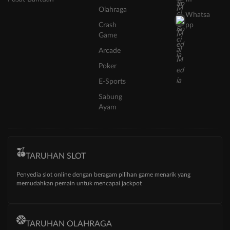
Olahraga
Whatsa
Crash
pp
Game
Arcade
Poker
E-Sports
Sabung
Ayam
TARUHAN SLOT
Penyedia slot online dengan beragam pilihan game menarik yang
memudahkan pemain untuk mencapai jackpot
TARUHAN OLAHRAGA