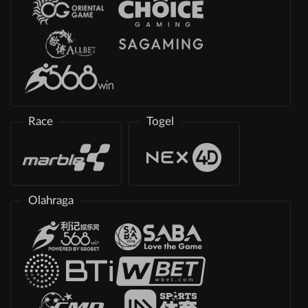
Race
Togel
Olahraga