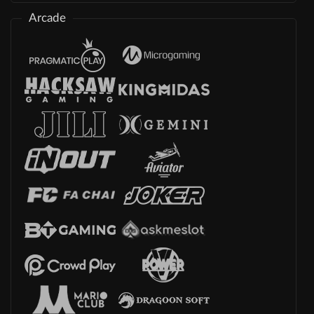
Arcade