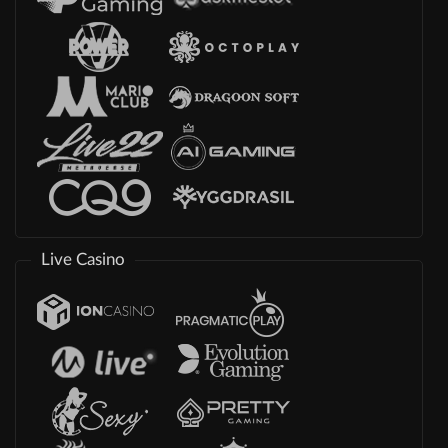
Live Casino