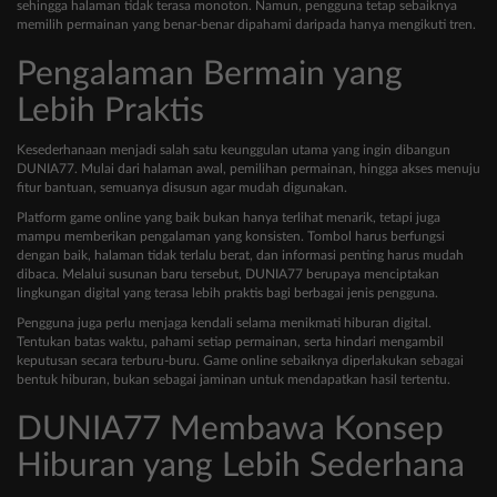
sehingga halaman tidak terasa monoton. Namun, pengguna tetap sebaiknya
memilih permainan yang benar-benar dipahami daripada hanya mengikuti tren.
Pengalaman Bermain yang
Lebih Praktis
Kesederhanaan menjadi salah satu keunggulan utama yang ingin dibangun
DUNIA77. Mulai dari halaman awal, pemilihan permainan, hingga akses menuju
fitur bantuan, semuanya disusun agar mudah digunakan.
Platform game online yang baik bukan hanya terlihat menarik, tetapi juga
mampu memberikan pengalaman yang konsisten. Tombol harus berfungsi
dengan baik, halaman tidak terlalu berat, dan informasi penting harus mudah
dibaca. Melalui susunan baru tersebut, DUNIA77 berupaya menciptakan
lingkungan digital yang terasa lebih praktis bagi berbagai jenis pengguna.
Pengguna juga perlu menjaga kendali selama menikmati hiburan digital.
Tentukan batas waktu, pahami setiap permainan, serta hindari mengambil
keputusan secara terburu-buru. Game online sebaiknya diperlakukan sebagai
bentuk hiburan, bukan sebagai jaminan untuk mendapatkan hasil tertentu.
DUNIA77 Membawa Konsep
Hiburan yang Lebih Sederhana