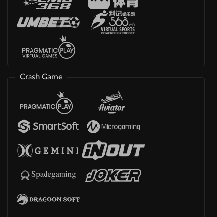
Crash Game