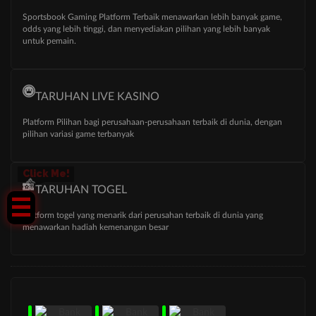
Sportsbook Gaming Platform Terbaik menawarkan lebih banyak game,
odds yang lebih tinggi, dan menyediakan pilihan yang lebih banyak
untuk pemain.
TARUHAN LIVE KASINO
Platform Pilihan bagi perusahaan-perusahaan terbaik di dunia, dengan
pilihan variasi game terbanyak
Click Me!
TARUHAN TOGEL
Platform togel yang menarik dari perusahan terbaik di dunia yang
menawarkan hadiah kemenangan besar