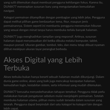
yang sulit ditemukan dapat membuat pengguna kehilangan fokus. Karena itu,
DUNIA77 menerapkan susunan baru yang mengutamakan kemudahan
navigasi.
Kategori permainan ditampilkan dengan pembagian yang lebih jelas. Pengguna
dapat melihat pilihan game berdasarkan tema, fitur, maupun jenis
permainannya. Sistem seperti ini membantu pengguna menemukan hiburan
yang sesuai dengan minat tanpa harus membuka terlalu banyak halaman.
DUNIA77 juga menghadirkan tampilan yang responsif. Artinya, susunan
halaman dapat menyesuaikan diri ketika dibuka melalui komputer, tablet,
maupun ponsel. Ukuran gambar, tombol, teks, dan menu tetap dibuat nyaman
dilihat meskipun ukuran layar perangkat berbeda.
Akses Digital yang Lebih
Terbuka
Akses terbuka bukan hanya berarti sebuah halaman mudah dikunjungi. Dalam
dunia game online, akses yang baik juga mencakup kecepatan halaman,
kemudahan login, kestabilan sistem, serta informasi yang mudah ditemukan.
DUNIA77 berusaha menyederhanakan tahapan tersebut. Pengguna tidak perlu
melakukan banyak pengaturan sebelum mulai menjelajahi permainan. Setelah
membuka halaman utama, pilihan menu sudah tersedia dalam susunan yang
terarah. Pengguna dapat berpindah dari satu kategori ke kategori lain dengan
lebih cepat.