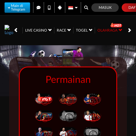
Main di
MASUK
DAF
Telegram
SLOTS
LIVE CASINO
RACE
TOGEL
OLAHRAGA
CRA
Permainan
i
i
i
i
i
i
i
i
i