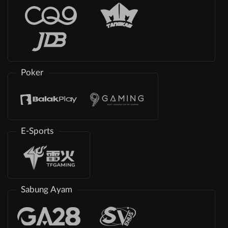
Poker
E-Sports
Sabung Ayam