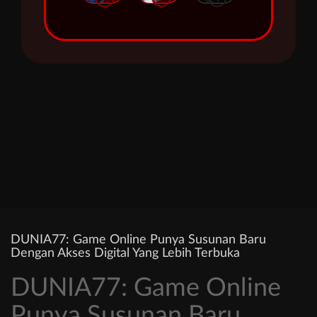
DUNIA77: Game Online Punya Susunan Baru
Dengan Akses Digital Yang Lebih Terbuka
DUNIA77: Game Online
Punya Susunan Baru