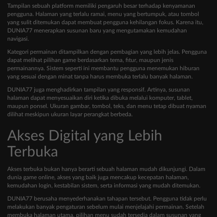
Tampilan sebuah platform memiliki pengaruh besar terhadap kenyamanan
pengguna. Halaman yang terlalu ramai, menu yang bertumpuk, atau tombol
yang sulit ditemukan dapat membuat pengguna kehilangan fokus. Karena itu,
DUNIA77 menerapkan susunan baru yang mengutamakan kemudahan
navigasi.
Kategori permainan ditampilkan dengan pembagian yang lebih jelas. Pengguna
dapat melihat pilihan game berdasarkan tema, fitur, maupun jenis
permainannya. Sistem seperti ini membantu pengguna menemukan hiburan
yang sesuai dengan minat tanpa harus membuka terlalu banyak halaman.
DUNIA77 juga menghadirkan tampilan yang responsif. Artinya, susunan
halaman dapat menyesuaikan diri ketika dibuka melalui komputer, tablet,
maupun ponsel. Ukuran gambar, tombol, teks, dan menu tetap dibuat nyaman
dilihat meskipun ukuran layar perangkat berbeda.
Akses Digital yang Lebih
Terbuka
Akses terbuka bukan hanya berarti sebuah halaman mudah dikunjungi. Dalam
dunia game online, akses yang baik juga mencakup kecepatan halaman,
kemudahan login, kestabilan sistem, serta informasi yang mudah ditemukan.
DUNIA77 berusaha menyederhanakan tahapan tersebut. Pengguna tidak perlu
melakukan banyak pengaturan sebelum mulai menjelajahi permainan. Setelah
membuka halaman utama, pilihan menu sudah tersedia dalam susunan yang