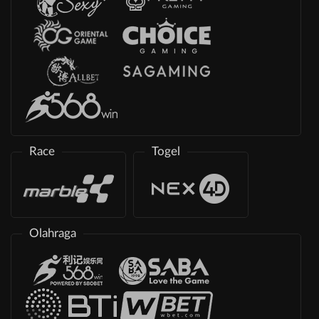
Race
Togel
Olahraga