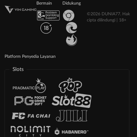
Bermain
Didukung
©2026 DUNIA77. Hak
cipta dilindungi | 18+
Platform Penyedia Layanan
Slots