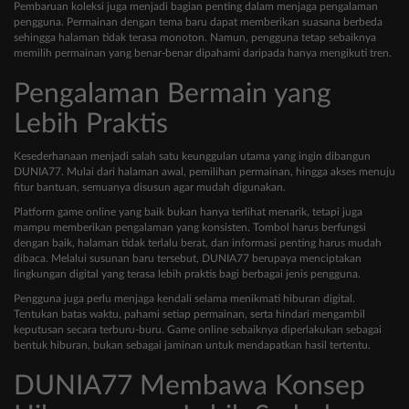
Pembaruan koleksi juga menjadi bagian penting dalam menjaga pengalaman
pengguna. Permainan dengan tema baru dapat memberikan suasana berbeda
sehingga halaman tidak terasa monoton. Namun, pengguna tetap sebaiknya
memilih permainan yang benar-benar dipahami daripada hanya mengikuti tren.
Pengalaman Bermain yang
Lebih Praktis
Kesederhanaan menjadi salah satu keunggulan utama yang ingin dibangun
DUNIA77. Mulai dari halaman awal, pemilihan permainan, hingga akses menuju
fitur bantuan, semuanya disusun agar mudah digunakan.
Platform game online yang baik bukan hanya terlihat menarik, tetapi juga
mampu memberikan pengalaman yang konsisten. Tombol harus berfungsi
dengan baik, halaman tidak terlalu berat, dan informasi penting harus mudah
dibaca. Melalui susunan baru tersebut, DUNIA77 berupaya menciptakan
lingkungan digital yang terasa lebih praktis bagi berbagai jenis pengguna.
Pengguna juga perlu menjaga kendali selama menikmati hiburan digital.
Tentukan batas waktu, pahami setiap permainan, serta hindari mengambil
keputusan secara terburu-buru. Game online sebaiknya diperlakukan sebagai
bentuk hiburan, bukan sebagai jaminan untuk mendapatkan hasil tertentu.
DUNIA77 Membawa Konsep