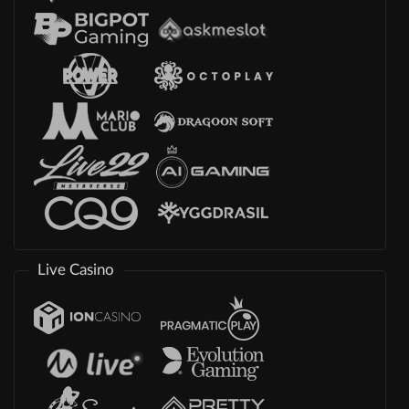
Live Casino