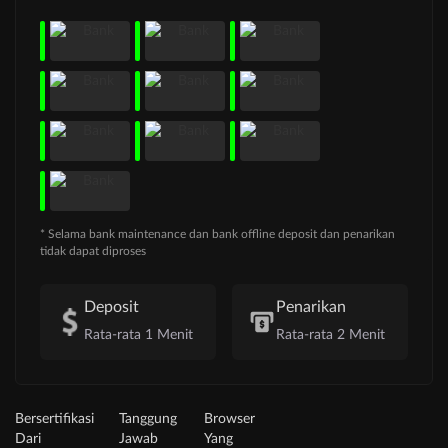
* Selama bank maintenance dan bank offline deposit dan penarikan
tidak dapat diproses
Deposit
Penarikan
Rata-rata 1 Menit
Rata-rata 2 Menit
Bersertifikasi
Tanggung
Browser
Dari
Jawab
Yang