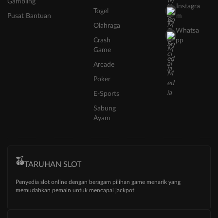
Gambling
Instagra
Togel
Pusat Bantuan
m
Olahraga
Whatsa
Crash
pp
Game
Arcade
Poker
E-Sports
Sabung
Ayam
TARUHAN SLOT
Penyedia slot online dengan beragam pilihan game menarik yang
memudahkan pemain untuk mencapai jackpot