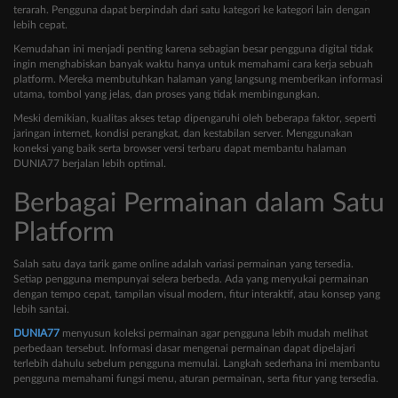
terarah. Pengguna dapat berpindah dari satu kategori ke kategori lain dengan
lebih cepat.
Kemudahan ini menjadi penting karena sebagian besar pengguna digital tidak
ingin menghabiskan banyak waktu hanya untuk memahami cara kerja sebuah
platform. Mereka membutuhkan halaman yang langsung memberikan informasi
utama, tombol yang jelas, dan proses yang tidak membingungkan.
Meski demikian, kualitas akses tetap dipengaruhi oleh beberapa faktor, seperti
jaringan internet, kondisi perangkat, dan kestabilan server. Menggunakan
koneksi yang baik serta browser versi terbaru dapat membantu halaman
DUNIA77 berjalan lebih optimal.
Berbagai Permainan dalam Satu
Platform
Salah satu daya tarik game online adalah variasi permainan yang tersedia.
Setiap pengguna mempunyai selera berbeda. Ada yang menyukai permainan
dengan tempo cepat, tampilan visual modern, fitur interaktif, atau konsep yang
lebih santai.
DUNIA77
menyusun koleksi permainan agar pengguna lebih mudah melihat
perbedaan tersebut. Informasi dasar mengenai permainan dapat dipelajari
terlebih dahulu sebelum pengguna memulai. Langkah sederhana ini membantu
pengguna memahami fungsi menu, aturan permainan, serta fitur yang tersedia.