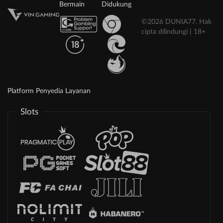
Bermain
Didukung
©2026 DUNIA77. Hak
cipta dilindungi | 18+
Platform Penyedia Layanan
Slots