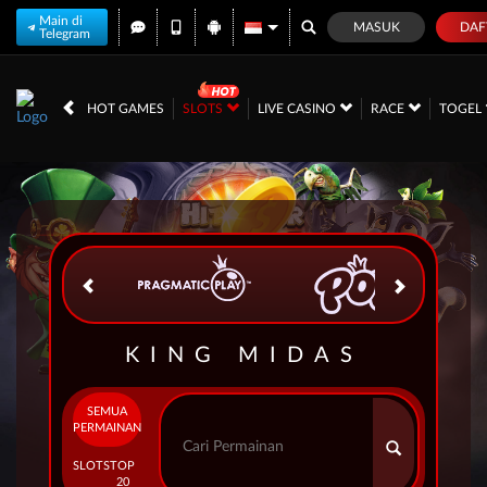
Main di
MASUK
DAF
Telegram
IDR
12,693,854,
HOT GAMES
SLOTS
LIVE CASINO
RACE
TOGEL
KING MIDAS
SEMUA
PERMAINAN
SLOTS
TOP
20