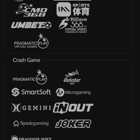
Crash Game