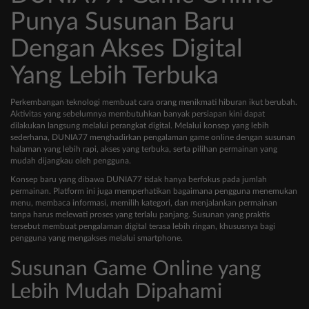
Punya Susunan Baru
Dengan Akses Digital
Yang Lebih Terbuka
Perkembangan teknologi membuat cara orang menikmati hiburan ikut berubah.
Aktivitas yang sebelumnya membutuhkan banyak persiapan kini dapat
dilakukan langsung melalui perangkat digital. Melalui konsep yang lebih
sederhana, DUNIA77 menghadirkan pengalaman game online dengan susunan
halaman yang lebih rapi, akses yang terbuka, serta pilihan permainan yang
mudah dijangkau oleh pengguna.
Konsep baru yang dibawa DUNIA77 tidak hanya berfokus pada jumlah
permainan. Platform ini juga memperhatikan bagaimana pengguna menemukan
menu, membaca informasi, memilih kategori, dan menjalankan permainan
tanpa harus melewati proses yang terlalu panjang. Susunan yang praktis
tersebut membuat pengalaman digital terasa lebih ringan, khususnya bagi
pengguna yang mengakses melalui smartphone.
Susunan Game Online yang
Lebih Mudah Dipahami