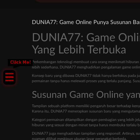
DUNIA77: Game Online Punya Susunan Baru
DUNIA77: Game Onlin
Yang Lebih Terbuka
Click Me!
Perkembangan teknologi membuat cara orang menikmati hiburan ik
lebih sederhana, DUNIA77 menghadirkan pengalaman game online 
Konsep baru yang dibawa DUNIA77 tidak hanya berfokus pada ju
permainan tanpa harus melewati proses yang terlalu panjang. Sus
Susunan Game Online ya
Tampilan sebuah platform memiliki pengaruh besar terhadap ken
Karena itu, DUNIA77 menerapkan susunan baru yang mengutama
Kategori permainan ditampilkan dengan pembagian yang lebih jel
hiburan yang sesuai dengan minat tanpa harus membuka terlalu 
DUNIA77 juga menghadirkan tampilan yang responsif. Artinya, su
nyaman dilihat meskipun ukuran layar perangkat berbeda.