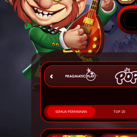
SEMUA PERMAINAN
TOP 20