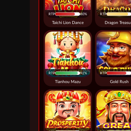
RTP
RTP
Taichi Lion Dance
Dragon Treasu
RTP
92%
RTP
Tianhou Mazu
Gold Rush