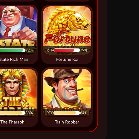
92%
RTP
79%
state Rich Man
Fortune Koi
88%
RTP
84%
The Pharaoh
Train Robber