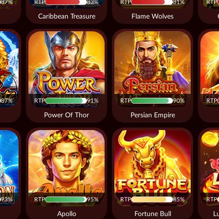
87%
RTP
83%
RTP
81%
RTP
h
Caribbean Treasure
Flame Wolves
87%
RTP
91%
RTP
RTP
Power Of Thor
Persian Empire
93%
RTP
95%
RTP
85%
RTP
Apollo
Fortune Bull
Lu