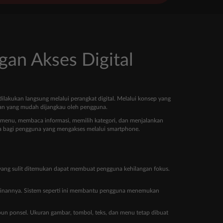
an Akses Digital
akukan langsung melalui perangkat digital. Melalui konsep yang
nan yang mudah dijangkau oleh pengguna.
menu, membaca informasi, memilih kategori, dan menjalankan
nya bagi pengguna yang mengakses melalui smartphone.
yang sulit ditemukan dapat membuat pengguna kehilangan fokus.
rmainannya. Sistem seperti ini membantu pengguna menemukan
pun ponsel. Ukuran gambar, tombol, teks, dan menu tetap dibuat