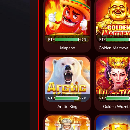
RTP
96%
RTP
Jalapeno
RTP
97%
RTP
Arctic King
Golden Wuzeti