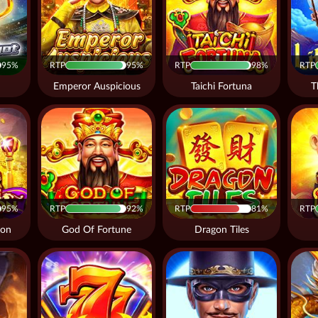
95%
RTP
95%
RTP
RTP
Emperor Auspicious
Taichi Fortuna
T
95%
RTP
92%
RTP
81%
RTP
ion
God Of Fortune
Dragon Tiles