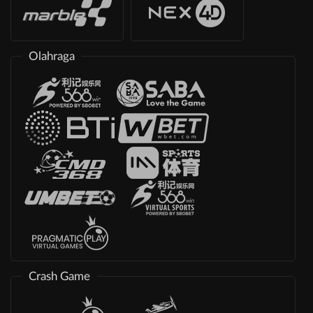
Olahraga
Crash Game