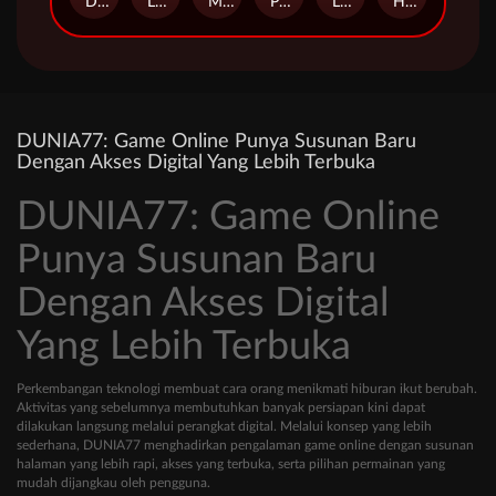
Dino Drop
Lucky Dog
Master Gems
Plushie Wins
Lucky Dice
Happy Nets
DUNIA77: Game Online Punya Susunan Baru
Dengan Akses Digital Yang Lebih Terbuka
DUNIA77: Game Online
Punya Susunan Baru
Dengan Akses Digital
Yang Lebih Terbuka
Perkembangan teknologi membuat cara orang menikmati hiburan ikut berubah.
Aktivitas yang sebelumnya membutuhkan banyak persiapan kini dapat
dilakukan langsung melalui perangkat digital. Melalui konsep yang lebih
sederhana, DUNIA77 menghadirkan pengalaman game online dengan susunan
halaman yang lebih rapi, akses yang terbuka, serta pilihan permainan yang
mudah dijangkau oleh pengguna.