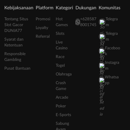
Kebijaksanaan
Platform
Kategori
Dukungan
Komunitas
Tentang Situs
Promosi
Hot
+628587
Telegra
Slot Gacor
Games
8001745
m
Loyalty
DUNIA77
Slots
Telegra
Referral
Syarat dan
m
Live
Ketentuan
Casino
Faceboo
Responsible
k
Race
Gambling
Instagra
Togel
Pusat Bantuan
m
Olahraga
Whatsa
Crash
pp
Game
Arcade
Poker
E-Sports
Sabung
Ayam