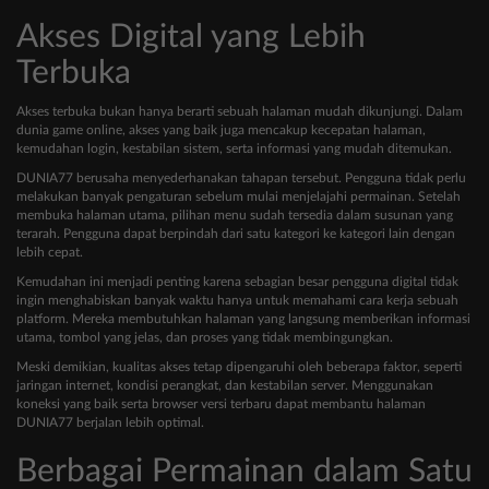
Akses Digital yang Lebih
Terbuka
Akses terbuka bukan hanya berarti sebuah halaman mudah dikunjungi. Dalam
dunia game online, akses yang baik juga mencakup kecepatan halaman,
kemudahan login, kestabilan sistem, serta informasi yang mudah ditemukan.
DUNIA77 berusaha menyederhanakan tahapan tersebut. Pengguna tidak perlu
melakukan banyak pengaturan sebelum mulai menjelajahi permainan. Setelah
membuka halaman utama, pilihan menu sudah tersedia dalam susunan yang
terarah. Pengguna dapat berpindah dari satu kategori ke kategori lain dengan
lebih cepat.
Kemudahan ini menjadi penting karena sebagian besar pengguna digital tidak
ingin menghabiskan banyak waktu hanya untuk memahami cara kerja sebuah
platform. Mereka membutuhkan halaman yang langsung memberikan informasi
utama, tombol yang jelas, dan proses yang tidak membingungkan.
Meski demikian, kualitas akses tetap dipengaruhi oleh beberapa faktor, seperti
jaringan internet, kondisi perangkat, dan kestabilan server. Menggunakan
koneksi yang baik serta browser versi terbaru dapat membantu halaman
DUNIA77 berjalan lebih optimal.
Berbagai Permainan dalam Satu