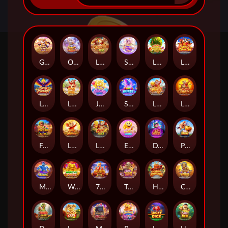
Gates of Olympus POP
Olympus Wins
Lucky Tiger 1000
Starlight Wins
Lucky Fortune Tree
Lucky Panda
Lucky Phoenix
Lucky Bull
Jelly Candy
Sweet Burst
Lucky MonKey
Lucky Tiger
Fortunes of Aztec
Lucky Mouse
Lucky Tiger Gold Ultimate
Emotiwins
DJ Neko
Pig Farm
Mystic Wishes
Wealthy Frog
777 Rush
Tut's Treasure Tower
Happy Dragon
Code of Cairo