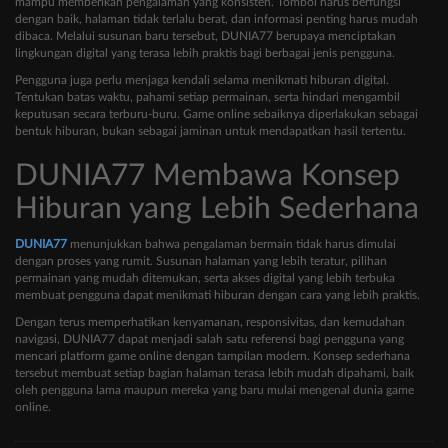
mampu memberikan pengalaman yang konsisten. Tombol harus berfungsi
dengan baik, halaman tidak terlalu berat, dan informasi penting harus mudah
dibaca. Melalui susunan baru tersebut, DUNIA77 berupaya menciptakan
lingkungan digital yang terasa lebih praktis bagi berbagai jenis pengguna.
Pengguna juga perlu menjaga kendali selama menikmati hiburan digital.
Tentukan batas waktu, pahami setiap permainan, serta hindari mengambil
keputusan secara terburu-buru. Game online sebaiknya diperlakukan sebagai
bentuk hiburan, bukan sebagai jaminan untuk mendapatkan hasil tertentu.
DUNIA77 Membawa Konsep
Hiburan yang Lebih Sederhana
DUNIA77
menunjukkan bahwa pengalaman bermain tidak harus dimulai
dengan proses yang rumit. Susunan halaman yang lebih teratur, pilihan
permainan yang mudah ditemukan, serta akses digital yang lebih terbuka
membuat pengguna dapat menikmati hiburan dengan cara yang lebih praktis.
Dengan terus memperhatikan kenyamanan, responsivitas, dan kemudahan
navigasi, DUNIA77 dapat menjadi salah satu referensi bagi pengguna yang
mencari platform game online dengan tampilan modern. Konsep sederhana
tersebut membuat setiap bagian halaman terasa lebih mudah dipahami, baik
oleh pengguna lama maupun mereka yang baru mulai mengenal dunia game
online.