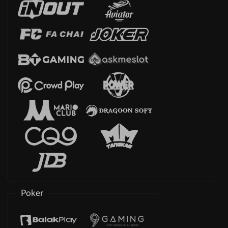
Poker