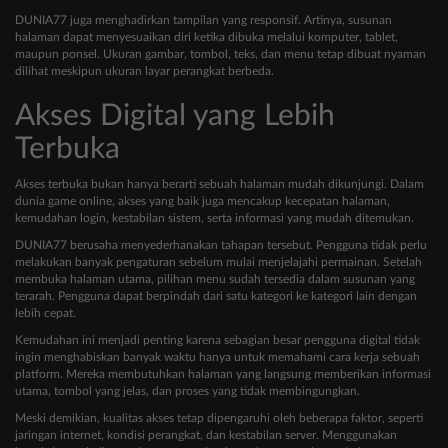
DUNIA77 juga menghadirkan tampilan yang responsif. Artinya, susunan
halaman dapat menyesuaikan diri ketika dibuka melalui komputer, tablet,
maupun ponsel. Ukuran gambar, tombol, teks, dan menu tetap dibuat nyaman
dilihat meskipun ukuran layar perangkat berbeda.
Akses Digital yang Lebih
Terbuka
Akses terbuka bukan hanya berarti sebuah halaman mudah dikunjungi. Dalam
dunia game online, akses yang baik juga mencakup kecepatan halaman,
kemudahan login, kestabilan sistem, serta informasi yang mudah ditemukan.
DUNIA77 berusaha menyederhanakan tahapan tersebut. Pengguna tidak perlu
melakukan banyak pengaturan sebelum mulai menjelajahi permainan. Setelah
membuka halaman utama, pilihan menu sudah tersedia dalam susunan yang
terarah. Pengguna dapat berpindah dari satu kategori ke kategori lain dengan
lebih cepat.
Kemudahan ini menjadi penting karena sebagian besar pengguna digital tidak
ingin menghabiskan banyak waktu hanya untuk memahami cara kerja sebuah
platform. Mereka membutuhkan halaman yang langsung memberikan informasi
utama, tombol yang jelas, dan proses yang tidak membingungkan.
Meski demikian, kualitas akses tetap dipengaruhi oleh beberapa faktor, seperti
jaringan internet, kondisi perangkat, dan kestabilan server. Menggunakan