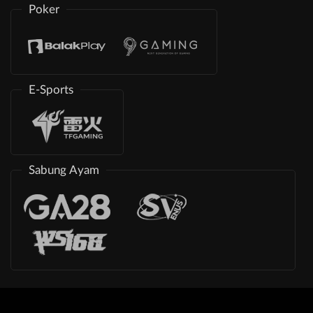
Poker
E-Sports
Sabung Ayam