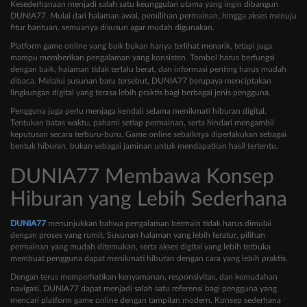
Kesederhanaan menjadi salah satu keunggulan utama yang ingin dibangun
DUNIA77. Mulai dari halaman awal, pemilihan permainan, hingga akses menuju
fitur bantuan, semuanya disusun agar mudah digunakan.
Platform game online yang baik bukan hanya terlihat menarik, tetapi juga
mampu memberikan pengalaman yang konsisten. Tombol harus berfungsi
dengan baik, halaman tidak terlalu berat, dan informasi penting harus mudah
dibaca. Melalui susunan baru tersebut, DUNIA77 berupaya menciptakan
lingkungan digital yang terasa lebih praktis bagi berbagai jenis pengguna.
Pengguna juga perlu menjaga kendali selama menikmati hiburan digital.
Tentukan batas waktu, pahami setiap permainan, serta hindari mengambil
keputusan secara terburu-buru. Game online sebaiknya diperlakukan sebagai
bentuk hiburan, bukan sebagai jaminan untuk mendapatkan hasil tertentu.
DUNIA77 Membawa Konsep
Hiburan yang Lebih Sederhana
DUNIA77
menunjukkan bahwa pengalaman bermain tidak harus dimulai
dengan proses yang rumit. Susunan halaman yang lebih teratur, pilihan
permainan yang mudah ditemukan, serta akses digital yang lebih terbuka
membuat pengguna dapat menikmati hiburan dengan cara yang lebih praktis.
Dengan terus memperhatikan kenyamanan, responsivitas, dan kemudahan
navigasi, DUNIA77 dapat menjadi salah satu referensi bagi pengguna yang
mencari platform game online dengan tampilan modern. Konsep sederhana