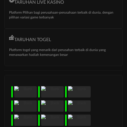
TARUHAN LIVE KASINO
Platform Pilihan bagi perusahaan-perusahaan terbaik di dunia, dengan
pilihan variasi game terbanyak
TARUHAN TOGEL
Platform togel yang menarik dari perusahan terbaik di dunia yang
menawarkan hadiah kemenangan besar