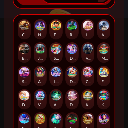
Cowboy Bullseye
Nexus Blade
Fa Fa Caishen
Robinhood Quest
Love Paradise
AI OF ZEUS
Black WuKong
Joker
Sushi Avenger
DJ Maxx
Viking Quest
Mecha Kaiju
Spider Woman
Alice Dream
Little Mermaid
Dragon Festive
Cooking Red
Felix The Robber
Demon Fox
Valkyrie Profile
Alien Invasion
Dance Dance Dance
Kaiju Battle
Kart Rush