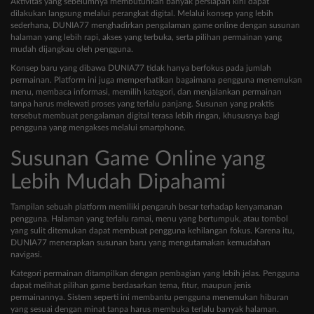
Aktivitas yang sebelumnya membutuhkan banyak persiapan kini dapat
dilakukan langsung melalui perangkat digital. Melalui konsep yang lebih
sederhana, DUNIA77 menghadirkan pengalaman game online dengan susunan
halaman yang lebih rapi, akses yang terbuka, serta pilihan permainan yang
mudah dijangkau oleh pengguna.
Konsep baru yang dibawa DUNIA77 tidak hanya berfokus pada jumlah
permainan. Platform ini juga memperhatikan bagaimana pengguna menemukan
menu, membaca informasi, memilih kategori, dan menjalankan permainan
tanpa harus melewati proses yang terlalu panjang. Susunan yang praktis
tersebut membuat pengalaman digital terasa lebih ringan, khususnya bagi
pengguna yang mengakses melalui smartphone.
Susunan Game Online yang
Lebih Mudah Dipahami
Tampilan sebuah platform memiliki pengaruh besar terhadap kenyamanan
pengguna. Halaman yang terlalu ramai, menu yang bertumpuk, atau tombol
yang sulit ditemukan dapat membuat pengguna kehilangan fokus. Karena itu,
DUNIA77 menerapkan susunan baru yang mengutamakan kemudahan
navigasi.
Kategori permainan ditampilkan dengan pembagian yang lebih jelas. Pengguna
dapat melihat pilihan game berdasarkan tema, fitur, maupun jenis
permainannya. Sistem seperti ini membantu pengguna menemukan hiburan
yang sesuai dengan minat tanpa harus membuka terlalu banyak halaman.