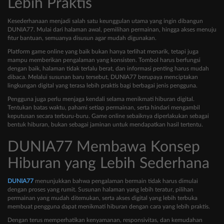
Lebih Praktis
Kesederhanaan menjadi salah satu keunggulan utama yang ingin dibangun
DUNIA77. Mulai dari halaman awal, pemilihan permainan, hingga akses menuju
fitur bantuan, semuanya disusun agar mudah digunakan.
Platform game online yang baik bukan hanya terlihat menarik, tetapi juga
mampu memberikan pengalaman yang konsisten. Tombol harus berfungsi
dengan baik, halaman tidak terlalu berat, dan informasi penting harus mudah
dibaca. Melalui susunan baru tersebut, DUNIA77 berupaya menciptakan
lingkungan digital yang terasa lebih praktis bagi berbagai jenis pengguna.
Pengguna juga perlu menjaga kendali selama menikmati hiburan digital.
Tentukan batas waktu, pahami setiap permainan, serta hindari mengambil
keputusan secara terburu-buru. Game online sebaiknya diperlakukan sebagai
bentuk hiburan, bukan sebagai jaminan untuk mendapatkan hasil tertentu.
DUNIA77 Membawa Konsep
Hiburan yang Lebih Sederhana
DUNIA77
menunjukkan bahwa pengalaman bermain tidak harus dimulai
dengan proses yang rumit. Susunan halaman yang lebih teratur, pilihan
permainan yang mudah ditemukan, serta akses digital yang lebih terbuka
membuat pengguna dapat menikmati hiburan dengan cara yang lebih praktis.
Dengan terus memperhatikan kenyamanan, responsivitas, dan kemudahan