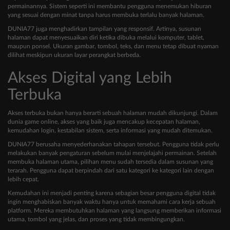
permainannya. Sistem seperti ini membantu pengguna menemukan hiburan
yang sesuai dengan minat tanpa harus membuka terlalu banyak halaman.
DUNIA77 juga menghadirkan tampilan yang responsif. Artinya, susunan
halaman dapat menyesuaikan diri ketika dibuka melalui komputer, tablet,
maupun ponsel. Ukuran gambar, tombol, teks, dan menu tetap dibuat nyaman
dilihat meskipun ukuran layar perangkat berbeda.
Akses Digital yang Lebih
Terbuka
Akses terbuka bukan hanya berarti sebuah halaman mudah dikunjungi. Dalam
dunia game online, akses yang baik juga mencakup kecepatan halaman,
kemudahan login, kestabilan sistem, serta informasi yang mudah ditemukan.
DUNIA77 berusaha menyederhanakan tahapan tersebut. Pengguna tidak perlu
melakukan banyak pengaturan sebelum mulai menjelajahi permainan. Setelah
membuka halaman utama, pilihan menu sudah tersedia dalam susunan yang
terarah. Pengguna dapat berpindah dari satu kategori ke kategori lain dengan
lebih cepat.
Kemudahan ini menjadi penting karena sebagian besar pengguna digital tidak
ingin menghabiskan banyak waktu hanya untuk memahami cara kerja sebuah
platform. Mereka membutuhkan halaman yang langsung memberikan informasi
utama, tombol yang jelas, dan proses yang tidak membingungkan.