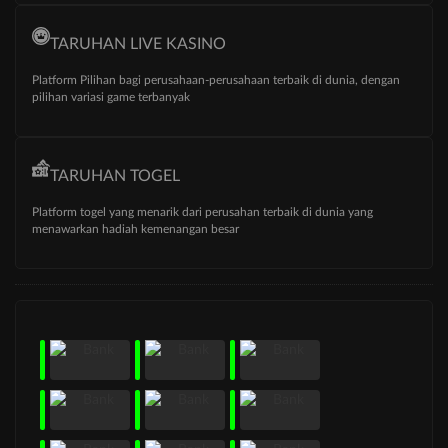
TARUHAN LIVE KASINO
Platform Pilihan bagi perusahaan-perusahaan terbaik di dunia, dengan
pilihan variasi game terbanyak
TARUHAN TOGEL
Platform togel yang menarik dari perusahan terbaik di dunia yang
menawarkan hadiah kemenangan besar