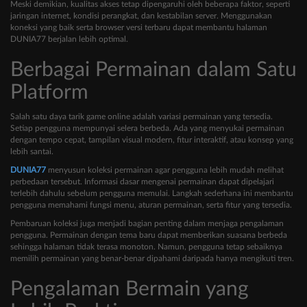
Meski demikian, kualitas akses tetap dipengaruhi oleh beberapa faktor, seperti
jaringan internet, kondisi perangkat, dan kestabilan server. Menggunakan
koneksi yang baik serta browser versi terbaru dapat membantu halaman
DUNIA77 berjalan lebih optimal.
Berbagai Permainan dalam Satu
Platform
Salah satu daya tarik game online adalah variasi permainan yang tersedia.
Setiap pengguna mempunyai selera berbeda. Ada yang menyukai permainan
dengan tempo cepat, tampilan visual modern, fitur interaktif, atau konsep yang
lebih santai.
DUNIA77
menyusun koleksi permainan agar pengguna lebih mudah melihat
perbedaan tersebut. Informasi dasar mengenai permainan dapat dipelajari
terlebih dahulu sebelum pengguna memulai. Langkah sederhana ini membantu
pengguna memahami fungsi menu, aturan permainan, serta fitur yang tersedia.
Pembaruan koleksi juga menjadi bagian penting dalam menjaga pengalaman
pengguna. Permainan dengan tema baru dapat memberikan suasana berbeda
sehingga halaman tidak terasa monoton. Namun, pengguna tetap sebaiknya
memilih permainan yang benar-benar dipahami daripada hanya mengikuti tren.
Pengalaman Bermain yang