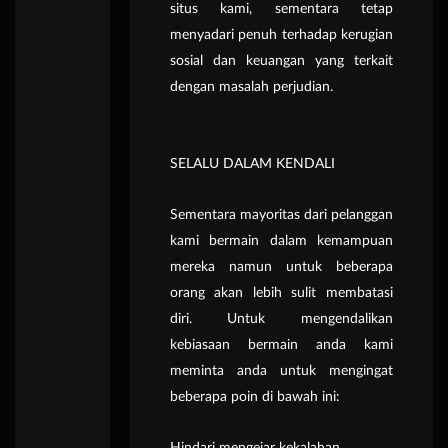
situs kami, sementara tetap
menyadari penuh terhadap kerugian
sosial dan keuangan yang terkait
dengan masalah perjudian.
SELALU DALAM KENDALI
Sementara mayoritas dari pelanggan
kami bermain dalam kemampuan
mereka namun untuk beberapa
orang akan lebih sulit membatasi
diri. Untuk mengendalikan
kebiasaan bermain anda kami
meminta anda untuk mengingat
beberapa poin di bawah ini: