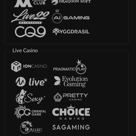
Live Casino