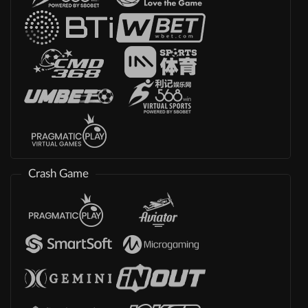
Crash Game