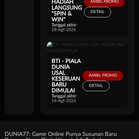
HADIAH
AMBIL PROMO
LANGSUNG
DETAIL
"SPIN &
WIN"
Tanggal akhir:
28-Agt-2026
BTI - PIALA
DUNIA
USAI,
AMBIL PROMO
KESERUAN
BARU
DETAIL
DIMULAI
Tanggal akhir:
16-Agt-2026
DUNIA77: Game Online Punya Susunan Baru