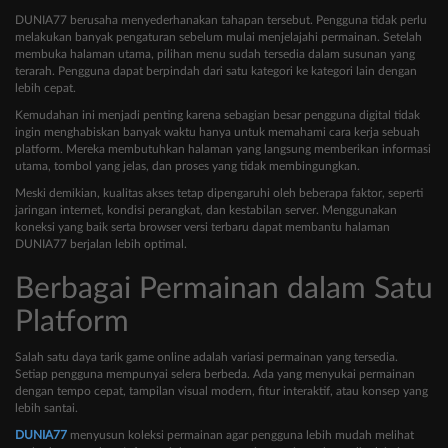
DUNIA77 berusaha menyederhanakan tahapan tersebut. Pengguna tidak perlu
melakukan banyak pengaturan sebelum mulai menjelajahi permainan. Setelah
membuka halaman utama, pilihan menu sudah tersedia dalam susunan yang
terarah. Pengguna dapat berpindah dari satu kategori ke kategori lain dengan
lebih cepat.
Kemudahan ini menjadi penting karena sebagian besar pengguna digital tidak
ingin menghabiskan banyak waktu hanya untuk memahami cara kerja sebuah
platform. Mereka membutuhkan halaman yang langsung memberikan informasi
utama, tombol yang jelas, dan proses yang tidak membingungkan.
Meski demikian, kualitas akses tetap dipengaruhi oleh beberapa faktor, seperti
jaringan internet, kondisi perangkat, dan kestabilan server. Menggunakan
koneksi yang baik serta browser versi terbaru dapat membantu halaman
DUNIA77 berjalan lebih optimal.
Berbagai Permainan dalam Satu
Platform
Salah satu daya tarik game online adalah variasi permainan yang tersedia.
Setiap pengguna mempunyai selera berbeda. Ada yang menyukai permainan
dengan tempo cepat, tampilan visual modern, fitur interaktif, atau konsep yang
lebih santai.
DUNIA77
menyusun koleksi permainan agar pengguna lebih mudah melihat