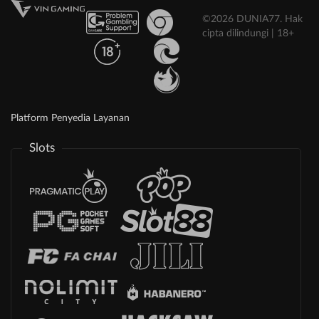
©2026 DUNIA77. Hak
cipta dilindungi | 18+
Platform Penyedia Layanan
Slots