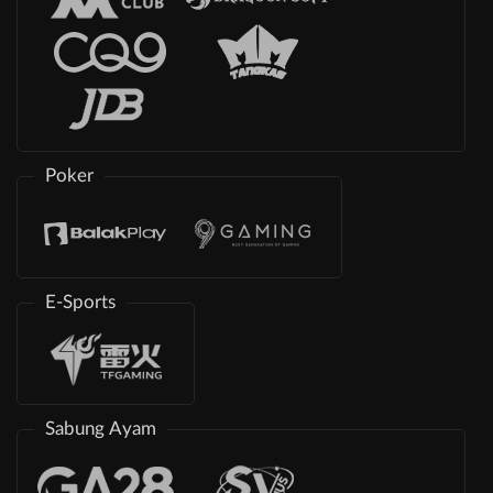
Poker
E-Sports
Sabung Ayam