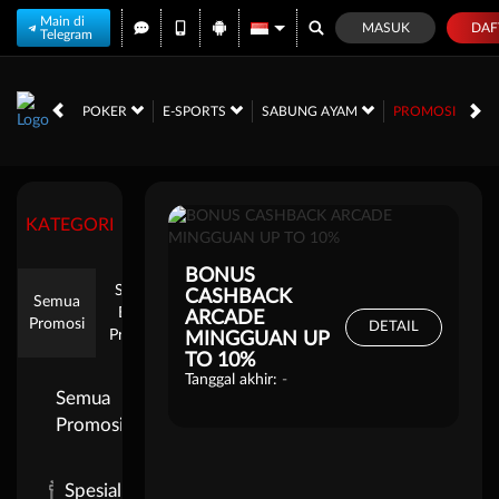
Main di
MASUK
DAF
Telegram
PROMOSI
ARCADE
POKER
E-SPORTS
SABUNG AYAM
KATEGORI
BONUS
Semua
CASHBACK
Semua
Event
ARCADE
Promosi
DETAIL
Provider
MINGGUAN UP
TO 10%
Tanggal akhir:
-
Semua
Promosi
Spesial