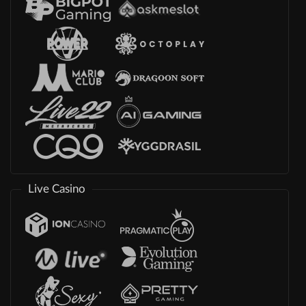
Live Casino