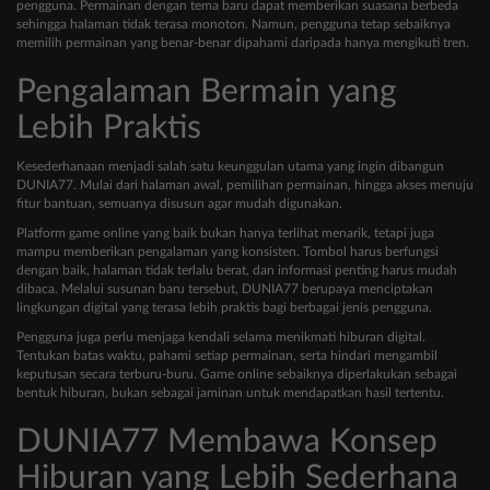
pengguna. Permainan dengan tema baru dapat memberikan suasana berbeda
sehingga halaman tidak terasa monoton. Namun, pengguna tetap sebaiknya
memilih permainan yang benar-benar dipahami daripada hanya mengikuti tren.
Pengalaman Bermain yang
Lebih Praktis
Kesederhanaan menjadi salah satu keunggulan utama yang ingin dibangun
DUNIA77. Mulai dari halaman awal, pemilihan permainan, hingga akses menuju
fitur bantuan, semuanya disusun agar mudah digunakan.
Platform game online yang baik bukan hanya terlihat menarik, tetapi juga
mampu memberikan pengalaman yang konsisten. Tombol harus berfungsi
dengan baik, halaman tidak terlalu berat, dan informasi penting harus mudah
dibaca. Melalui susunan baru tersebut, DUNIA77 berupaya menciptakan
lingkungan digital yang terasa lebih praktis bagi berbagai jenis pengguna.
Pengguna juga perlu menjaga kendali selama menikmati hiburan digital.
Tentukan batas waktu, pahami setiap permainan, serta hindari mengambil
keputusan secara terburu-buru. Game online sebaiknya diperlakukan sebagai
bentuk hiburan, bukan sebagai jaminan untuk mendapatkan hasil tertentu.
DUNIA77 Membawa Konsep
Hiburan yang Lebih Sederhana