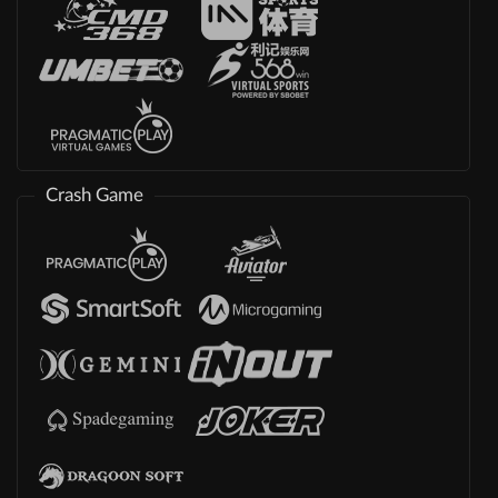
Crash Game