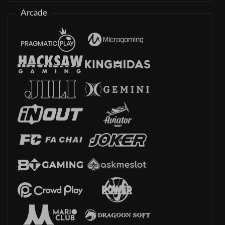
Arcade