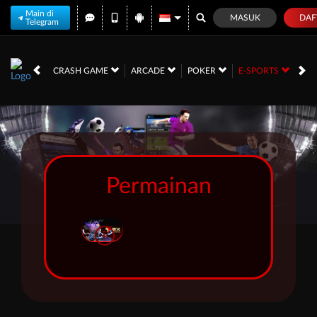
Main di
MASUK
DAF
Telegram
AHRAGA
CRASH GAME
ARCADE
POKER
E-SPORTS
SA
Permainan
i