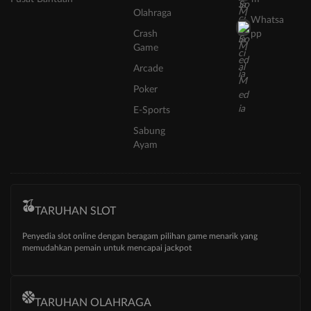
Olahraga
Whatsa
Crash
pp
Game
Arcade
Poker
E-Sports
Sabung
Ayam
TARUHAN SLOT
Penyedia slot online dengan beragam pilihan game menarik yang
memudahkan pemain untuk mencapai jackpot
TARUHAN OLAHRAGA