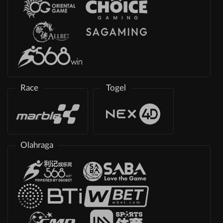
Race
Togel
Olahraga