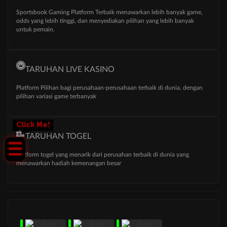
Sportsbook Gaming Platform Terbaik menawarkan lebih banyak game,
odds yang lebih tinggi, dan menyediakan pilihan yang lebih banyak
untuk pemain.
TARUHAN LIVE KASINO
Platform Pilihan bagi perusahaan-perusahaan terbaik di dunia, dengan
pilihan variasi game terbanyak
Click Me!
TARUHAN TOGEL
Platform togel yang menarik dari perusahan terbaik di dunia yang
menawarkan hadiah kemenangan besar