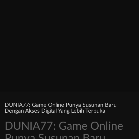
DUNIA77: Game Online Punya Susunan Baru
Dengan Akses Digital Yang Lebih Terbuka
DUNIA77: Game Online
Punya Susunan Baru