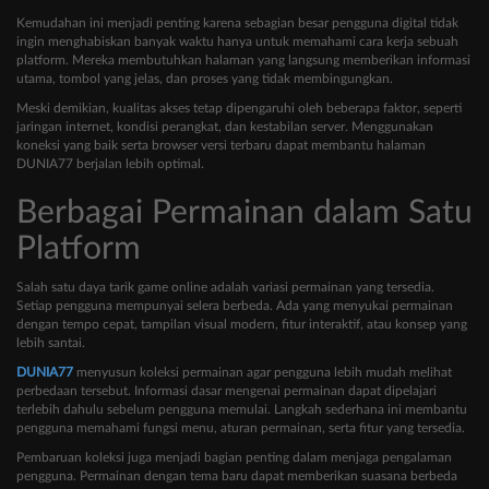
Kemudahan ini menjadi penting karena sebagian besar pengguna digital tidak
ingin menghabiskan banyak waktu hanya untuk memahami cara kerja sebuah
platform. Mereka membutuhkan halaman yang langsung memberikan informasi
utama, tombol yang jelas, dan proses yang tidak membingungkan.
Meski demikian, kualitas akses tetap dipengaruhi oleh beberapa faktor, seperti
jaringan internet, kondisi perangkat, dan kestabilan server. Menggunakan
koneksi yang baik serta browser versi terbaru dapat membantu halaman
DUNIA77 berjalan lebih optimal.
Berbagai Permainan dalam Satu
Platform
Salah satu daya tarik game online adalah variasi permainan yang tersedia.
Setiap pengguna mempunyai selera berbeda. Ada yang menyukai permainan
dengan tempo cepat, tampilan visual modern, fitur interaktif, atau konsep yang
lebih santai.
DUNIA77
menyusun koleksi permainan agar pengguna lebih mudah melihat
perbedaan tersebut. Informasi dasar mengenai permainan dapat dipelajari
terlebih dahulu sebelum pengguna memulai. Langkah sederhana ini membantu
pengguna memahami fungsi menu, aturan permainan, serta fitur yang tersedia.
Pembaruan koleksi juga menjadi bagian penting dalam menjaga pengalaman
pengguna. Permainan dengan tema baru dapat memberikan suasana berbeda