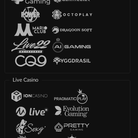
Live Casino