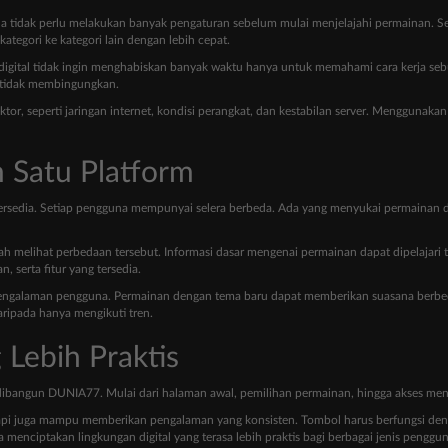
tidak perlu melakukan banyak pengaturan sebelum mulai menjelajahi permainan. S
ategori ke kategori lain dengan lebih cepat.
 digital tidak ingin menghabiskan banyak waktu hanya untuk memahami cara kerja 
g tidak membingungkan.
ktor, seperti jaringan internet, kondisi perangkat, dan kestabilan server. Menggunak
 Satu Platform
tersedia. Setiap pengguna mempunyai selera berbeda. Ada yang menyukai permainan den
 melihat perbedaan tersebut. Informasi dasar mengenai permainan dapat dipelajari
serta fitur yang tersedia.
pengalaman pengguna. Permainan dengan tema baru dapat memberikan suasana berbe
ripada hanya mengikuti tren.
Lebih Praktis
dibangun DUNIA77. Mulai dari halaman awal, pemilihan permainan, hingga akses men
tapi juga mampu memberikan pengalaman yang konsisten. Tombol harus berfungsi denga
enciptakan lingkungan digital yang terasa lebih praktis bagi berbagai jenis penggun