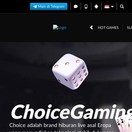
Main di Telegram
HOT GAMES
SL
ChoiceGamin
Choice adalah brand hiburan live asal Eropa