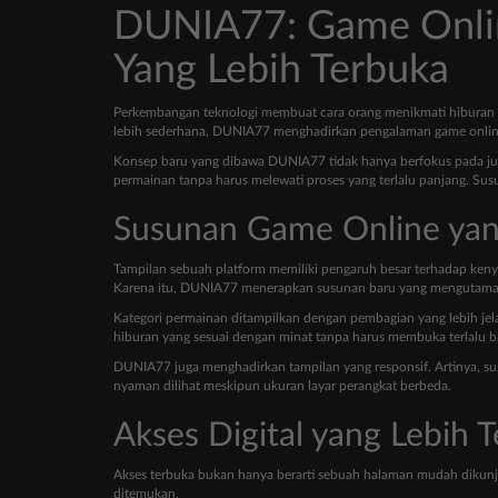
DUNIA77: Game Onlin
Yang Lebih Terbuka
Perkembangan teknologi membuat cara orang menikmati hiburan ik
lebih sederhana, DUNIA77 menghadirkan pengalaman game online 
Konsep baru yang dibawa DUNIA77 tidak hanya berfokus pada ju
permainan tanpa harus melewati proses yang terlalu panjang. Sus
Susunan Game Online ya
Tampilan sebuah platform memiliki pengaruh besar terhadap ken
Karena itu, DUNIA77 menerapkan susunan baru yang mengutama
Kategori permainan ditampilkan dengan pembagian yang lebih jel
hiburan yang sesuai dengan minat tanpa harus membuka terlalu 
DUNIA77 juga menghadirkan tampilan yang responsif. Artinya, su
nyaman dilihat meskipun ukuran layar perangkat berbeda.
Akses Digital yang Lebih 
Akses terbuka bukan hanya berarti sebuah halaman mudah dikunju
ditemukan.