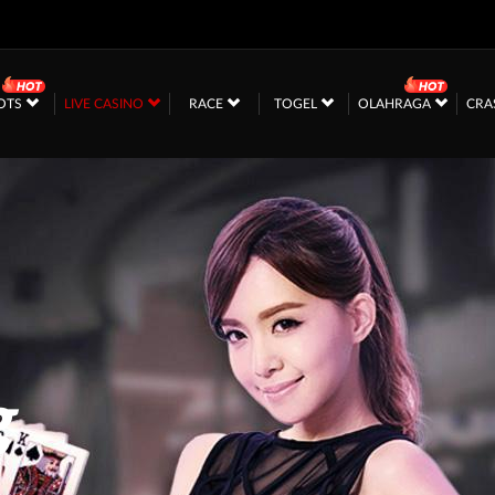
OTS
LIVE CASINO
RACE
TOGEL
OLAHRAGA
CRA
g