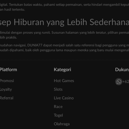
gital. Tentukan batas waktu, pahami setiap permainan, serta hindari mengambil kepu
 hasil tertentu.
 Hiburan yang Lebih Sederhan
lai dengan proses yang rumit. Susunan halaman yang lebih teratur, pilihan permain
ih praktis.
udahan navigasi, DUNIA77 dapat menjadi salah satu referensi bagi pengguna yang 
 mudah dipahami, baik oleh pengguna lama maupun mereka yang baru mulai mengenal
Platform
Kategori
Dukun
Promosi
Hot Games
+6
Loyalty
Slots
Referral
Live Casino
Race
Togel
Olahraga