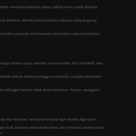
etelah membuka halaman utama, pilihan menu sudah tersedia
sebuah platform. Mereka membutuhkan halaman yang langsung
an koneksi yang baik serta browser versi terbaru dapat membantu
gan tempo cepat, tampilan visual modern, fitur interaktif, atau
 terlebih dahulu sebelum pengguna memulai. Langkah sederhana
da sehingga halaman tidak terasa monoton. Namun, pengguna
uju fitur bantuan, semuanya disusun agar mudah digunakan.
n baik, halaman tidak terlalu berat, dan informasi penting harus
a.