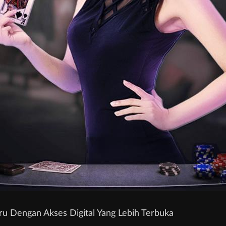
 Dengan Akses Digital Yang Lebih Terbuka