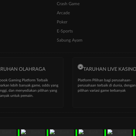
Crash Game
Arcade
Poker
E-Sports
Sabung Ayam
ARUHAN OLAHRAGA
TARUHAN LIVE KASIN
book Gaming Platform Terbaik
Platform Pilihan bagi perusahaan-
rkan lebih banyak game, odds yang
perusahaan terbaik di dunia, dengan
tinggi, dan menyediakan pilihan yang
pilihan variasi game terbanyak
banyak untuk pemain.