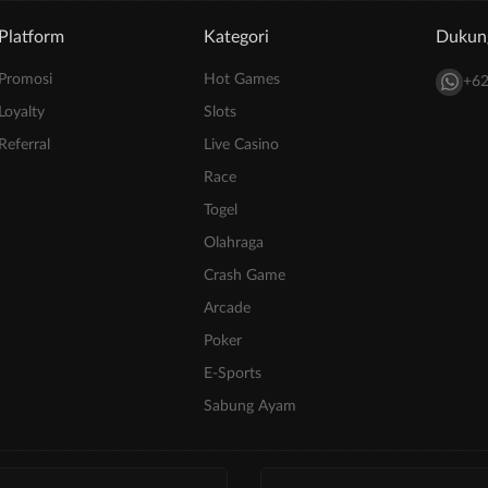
Platform
Kategori
Dukun
Promosi
Hot Games
+6
Loyalty
Slots
Referral
Live Casino
Race
Togel
Olahraga
Crash Game
Arcade
Poker
E-Sports
Sabung Ayam