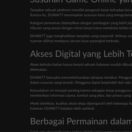
Tampilan sebuah platform memiliki pengaruh besar terhadap ken
Karena itu, DUNIA77 menerapkan susunan baru yang mengutama
Kategori permainan ditampilkan dengan pembagian yang lebih jel
hiburan yang sesuai dengan minat tanpa harus membuka terlalu 
DUNIA77 juga menghadirkan tampilan yang responsif. Artinya, su
nyaman dilihat meskipun ukuran layar perangkat berbeda.
Akses Digital yang Lebih 
Akses terbuka bukan hanya berarti sebuah halaman mudah dikunju
ditemukan.
DUNIA77 berusaha menyederhanakan tahapan tersebut. Pengguna 
dalam susunan yang terarah. Pengguna dapat berpindah dari satu k
Kemudahan ini menjadi penting karena sebagian besar pengguna
memberikan informasi utama, tombol yang jelas, dan proses yan
Meski demikian, kualitas akses tetap dipengaruhi oleh beberapa fa
halaman DUNIA77 berjalan lebih optimal.
Berbagai Permainan dalam
Salah satu daya tarik game online adalah variasi permainan yang 