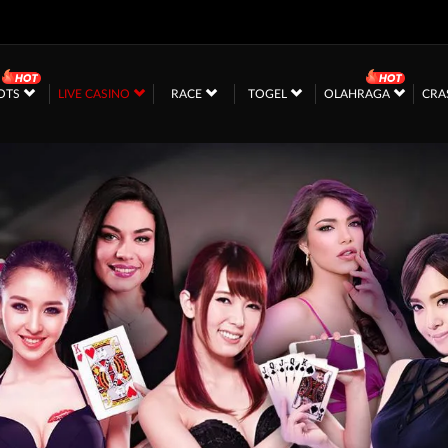
OTS
LIVE CASINO
RACE
TOGEL
OLAHRAGA
CRA