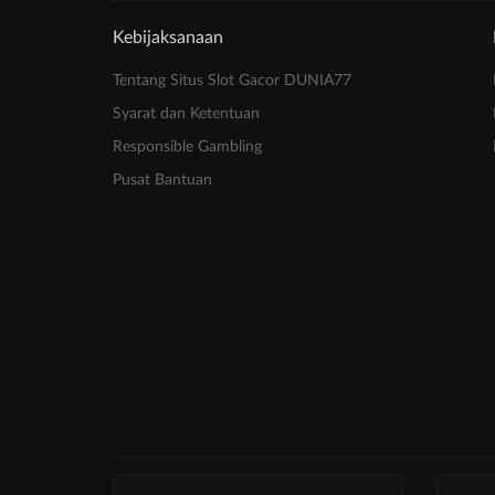
Kebijaksanaan
Tentang Situs Slot Gacor DUNIA77
Syarat dan Ketentuan
Responsible Gambling
Pusat Bantuan