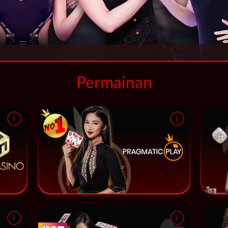
Permainan
i
i
i
i