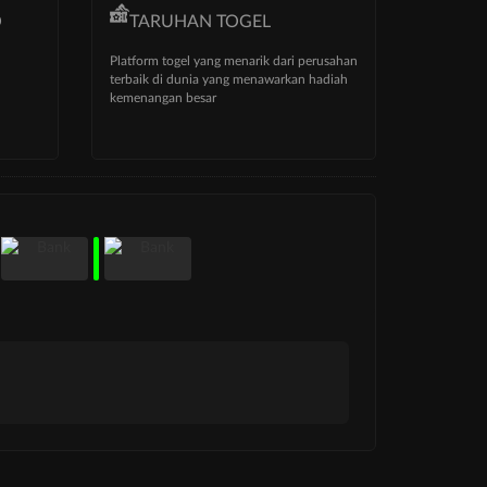
O
TARUHAN TOGEL
Platform togel yang menarik dari perusahan
terbaik di dunia yang menawarkan hadiah
kemenangan besar