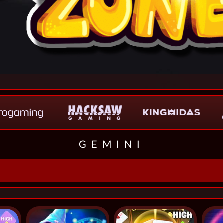
GEMINI