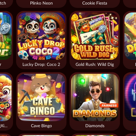
tch
Plinko Neon
Cookie Fiesta
r
Lucky Drop: Coco 2
Gold Rush: Wild Dig
Lucky Drop-GongXiFaChai
Cave Bingo
Diamonds