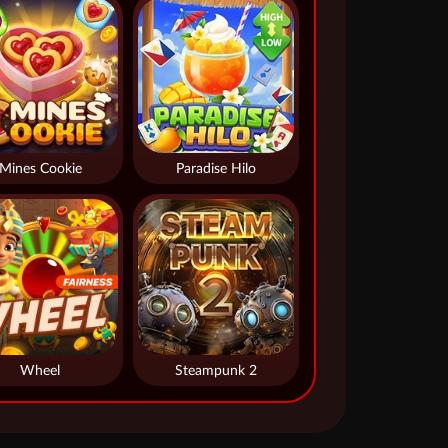
Mines Cookie
Paradise Hilo
Wheel
Steampunk 2