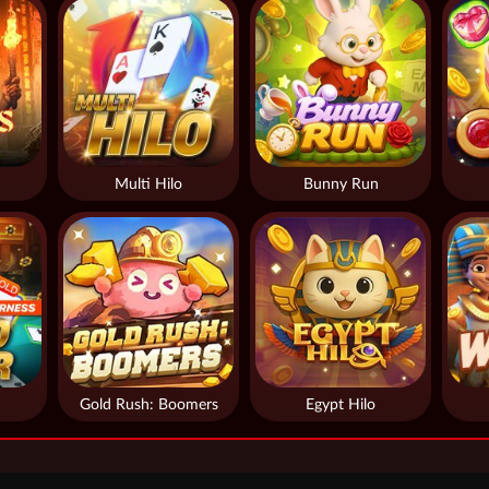
Multi Hilo
Bunny Run
Gold Rush: Boomers
Egypt Hilo