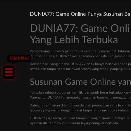
DUNIA77: Game Online Punya Susunan Baru
DUNIA77: Game Onlin
Yang Lebih Terbuka
Perkembangan teknologi membuat cara orang menikmati hiburan ik
lebih sederhana, DUNIA77 menghadirkan pengalaman game online 
Click Me!
Konsep baru yang dibawa DUNIA77 tidak hanya berfokus pada ju
permainan tanpa harus melewati proses yang terlalu panjang. Sus
Susunan Game Online ya
Tampilan sebuah platform memiliki pengaruh besar terhadap ken
Karena itu, DUNIA77 menerapkan susunan baru yang mengutama
Kategori permainan ditampilkan dengan pembagian yang lebih jel
hiburan yang sesuai dengan minat tanpa harus membuka terlalu 
DUNIA77 juga menghadirkan tampilan yang responsif. Artinya, su
nyaman dilihat meskipun ukuran layar perangkat berbeda.