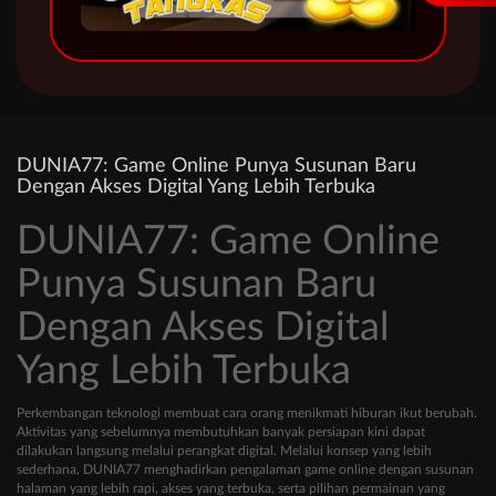
DUNIA77: Game Online Punya Susunan Baru
Dengan Akses Digital Yang Lebih Terbuka
DUNIA77: Game Online
Punya Susunan Baru
Dengan Akses Digital
Yang Lebih Terbuka
Perkembangan teknologi membuat cara orang menikmati hiburan ikut berubah.
Aktivitas yang sebelumnya membutuhkan banyak persiapan kini dapat
dilakukan langsung melalui perangkat digital. Melalui konsep yang lebih
sederhana, DUNIA77 menghadirkan pengalaman game online dengan susunan
halaman yang lebih rapi, akses yang terbuka, serta pilihan permainan yang