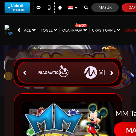
Main di
MASUK
DAF
Telegram
 CASINO
RACE
TOGEL
OLAHRAGA
CRASH GAME
ARCA
MM Ta
MA