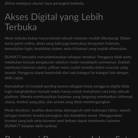
dilihat meskipun ukuran layar perangkat berbeda.
Akses Digital yang Lebih
Terbuka
Akses terbuka bukan hanya berarti sebuah halaman mudah dikunjungi. Dalam
dunia game online, akses yang baik juga mencakup kecepatan halaman,
kemudahan login, kestabilan sistem, serta informasi yang mudah ditemukan.
DUNIA77 berusaha menyederhanakan tahapan tersebut. Pengguna tidak perlu
melakukan banyak pengaturan sebelum mulai menjelajahi permainan. Setelah
membuka halaman utama, pilihan menu sudah tersedia dalam susunan yang
terarah. Pengguna dapat berpindah dari satu kategori ke kategori lain dengan
lebih cepat.
Kemudahan ini menjadi penting karena sebagian besar pengguna digital tidak
ingin menghabiskan banyak waktu hanya untuk memahami cara kerja sebuah
platform. Mereka membutuhkan halaman yang langsung memberikan informasi
utama, tombol yang jelas, dan proses yang tidak membingungkan.
Meski demikian, kualitas akses tetap dipengaruhi oleh beberapa faktor, seperti
jaringan internet, kondisi perangkat, dan kestabilan server. Menggunakan
koneksi yang baik serta browser versi terbaru dapat membantu halaman
DUNIA77 berjalan lebih optimal.