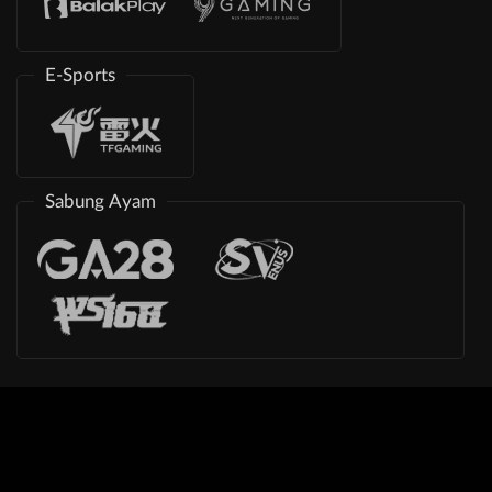
E-Sports
Sabung Ayam