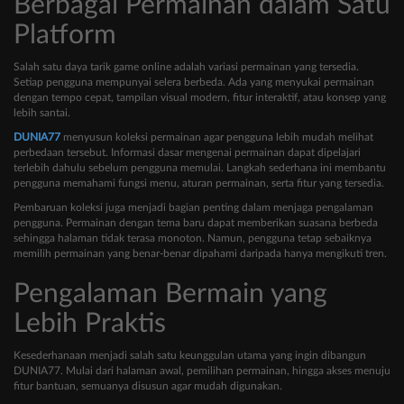
Berbagai Permainan dalam Satu
Platform
Salah satu daya tarik game online adalah variasi permainan yang tersedia.
Setiap pengguna mempunyai selera berbeda. Ada yang menyukai permainan
dengan tempo cepat, tampilan visual modern, fitur interaktif, atau konsep yang
lebih santai.
DUNIA77
menyusun koleksi permainan agar pengguna lebih mudah melihat
perbedaan tersebut. Informasi dasar mengenai permainan dapat dipelajari
terlebih dahulu sebelum pengguna memulai. Langkah sederhana ini membantu
pengguna memahami fungsi menu, aturan permainan, serta fitur yang tersedia.
Pembaruan koleksi juga menjadi bagian penting dalam menjaga pengalaman
pengguna. Permainan dengan tema baru dapat memberikan suasana berbeda
sehingga halaman tidak terasa monoton. Namun, pengguna tetap sebaiknya
memilih permainan yang benar-benar dipahami daripada hanya mengikuti tren.
Pengalaman Bermain yang
Lebih Praktis
Kesederhanaan menjadi salah satu keunggulan utama yang ingin dibangun
DUNIA77. Mulai dari halaman awal, pemilihan permainan, hingga akses menuju
fitur bantuan, semuanya disusun agar mudah digunakan.