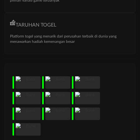
pilihan variasi game terbanyak
TARUHAN TOGEL
Platform togel yang menarik dari perusahan terbaik di dunia yang
menawarkan hadiah kemenangan besar