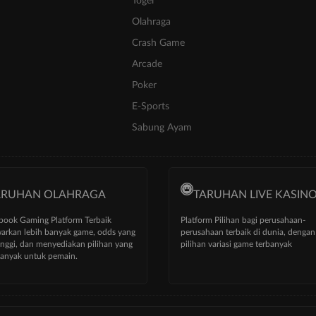
Togel
Olahraga
Crash Game
Arcade
Poker
E-Sports
Sabung Ayam
ARUHAN OLAHRAGA
TARUHAN LIVE KASIN
book Gaming Platform Terbaik
Platform Pilihan bagi perusahaan-
rkan lebih banyak game, odds yang
perusahaan terbaik di dunia, dengan
tinggi, dan menyediakan pilihan yang
pilihan variasi game terbanyak
banyak untuk pemain.