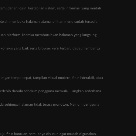
mudahan login, kestabilan sistem, serta informasi yang mudah
etelah membuka halaman utama, pilihan menu sudah tersedia
sebuah platform. Mereka membutuhkan halaman yang langsung
an koneksi yang baik serta browser versi terbaru dapat membantu
gan tempo cepat, tampilan visual modern, fitur interaktif, atau
 terlebih dahulu sebelum pengguna memulai. Langkah sederhana
da sehingga halaman tidak terasa monoton. Namun, pengguna
uju fitur bantuan, semuanya disusun agar mudah digunakan.