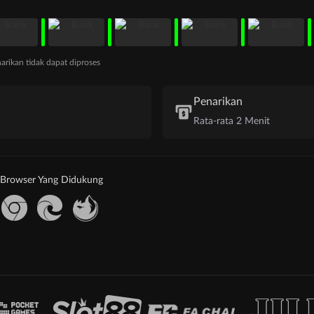
arikan tidak dapat diproses
Penarikan
Rata-rata 2 Menit
Browser Yang Didukung