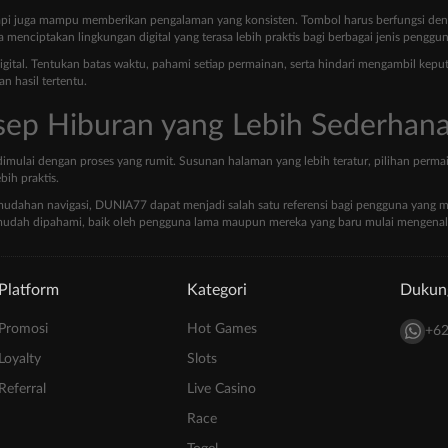
tapi juga mampu memberikan pengalaman yang konsisten. Tombol harus berfungsi denga
enciptakan lingkungan digital yang terasa lebih praktis bagi berbagai jenis penggun
gital. Tentukan batas waktu, pahami setiap permainan, serta hindari mengambil kepu
 hasil tertentu.
 Hiburan yang Lebih Sederhan
lai dengan proses yang rumit. Susunan halaman yang lebih teratur, pilihan permain
ih praktis.
udahan navigasi, DUNIA77 dapat menjadi salah satu referensi bagi pengguna yang 
 mudah dipahami, baik oleh pengguna lama maupun mereka yang baru mulai mengenal
Platform
Kategori
Dukun
Promosi
Hot Games
+6
Loyalty
Slots
Referral
Live Casino
Race