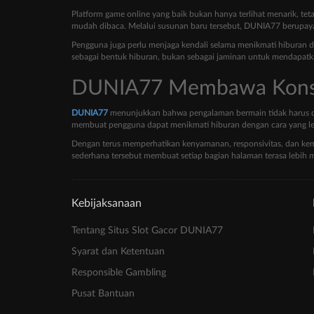
Platform game online yang baik bukan hanya terlihat menarik, te
mudah dibaca. Melalui susunan baru tersebut, DUNIA77 berupaya m
Pengguna juga perlu menjaga kendali selama menikmati hiburan di
sebagai bentuk hiburan, bukan sebagai jaminan untuk mendapatkan
DUNIA77 Membawa Konsep
DUNIA77
menunjukkan bahwa pengalaman bermain tidak harus dimu
membuat pengguna dapat menikmati hiburan dengan cara yang leb
Dengan terus memperhatikan kenyamanan, responsivitas, dan kem
sederhana tersebut membuat setiap bagian halaman terasa lebih
Kebijaksanaan
Tentang Situs Slot Gacor DUNIA77
Syarat dan Ketentuan
Responsible Gambling
Pusat Bantuan