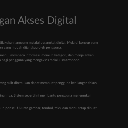
an Akses Digital
akukan langsung melalui perangkat digital. Melalui konsep yang
nan yang mudah dijangkau oleh pengguna.
menu, membaca informasi, memilih kategori, dan menjalankan
nya bagi pengguna yang mengakses melalui smartphone.
yang sulit ditemukan dapat membuat pengguna kehilangan fokus.
rmainannya. Sistem seperti ini membantu pengguna menemukan
pun ponsel. Ukuran gambar, tombol, teks, dan menu tetap dibuat