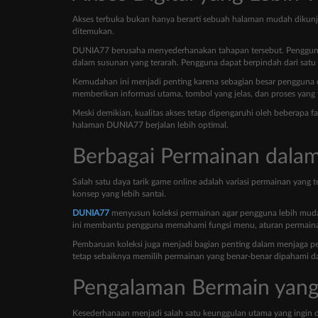
Akses terbuka bukan hanya berarti sebuah halaman mudah dikunju
ditemukan.
DUNIA77 berusaha menyederhanakan tahapan tersebut. Pengguna 
dalam susunan yang terarah. Pengguna dapat berpindah dari satu k
Kemudahan ini menjadi penting karena sebagian besar pengguna
memberikan informasi utama, tombol yang jelas, dan proses yan
Meski demikian, kualitas akses tetap dipengaruhi oleh beberapa fa
halaman DUNIA77 berjalan lebih optimal.
Berbagai Permainan dalam
Salah satu daya tarik game online adalah variasi permainan yang 
konsep yang lebih santai.
DUNIA77
menyusun koleksi permainan agar pengguna lebih mudah
ini membantu pengguna memahami fungsi menu, aturan permainan, 
Pembaruan koleksi juga menjadi bagian penting dalam menjaga 
tetap sebaiknya memilih permainan yang benar-benar dipahami da
Pengalaman Bermain yang 
Kesederhanaan menjadi salah satu keunggulan utama yang ingin 