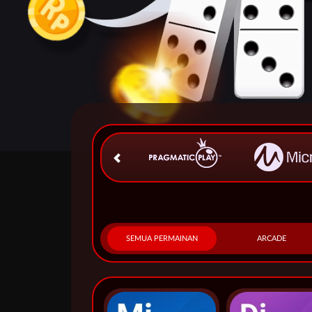
SEMUA PERMAINAN
ARCADE