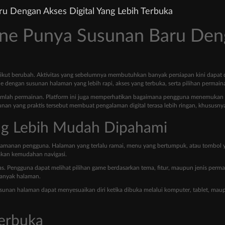
 Dengan Akses Digital Yang Lebih Terbuka
e Punya Susunan Baru Deng
ut berubah. Aktivitas yang sebelumnya membutuhkan banyak persiapan kini dapat dil
dengan susunan halaman yang lebih rapi, akses yang terbuka, serta pilihan permai
mlah permainan. Platform ini juga memperhatikan bagaimana pengguna menemukan 
unan yang praktis tersebut membuat pengalaman digital terasa lebih ringan, khusus
ng Lebih Mudah Dipahami
yamanan pengguna. Halaman yang terlalu ramai, menu yang bertumpuk, atau tombol 
kan kemudahan navigasi.
as. Pengguna dapat melihat pilihan game berdasarkan tema, fitur, maupun jenis pe
banyak halaman.
sunan halaman dapat menyesuaikan diri ketika dibuka melalui komputer, tablet, mau
Terbuka