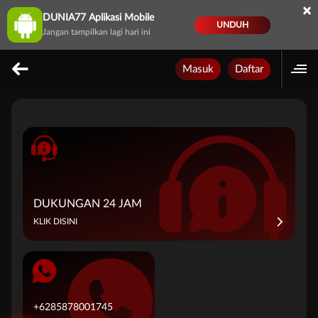
×
DUNIA77 Aplikasi Mobile
UNDUH
Jangan tampilkan lagi hari ini
Masuk
Daftar
DUKUNGAN 24 JAM
KLIK DISINI
Click Me!
+6285878001745